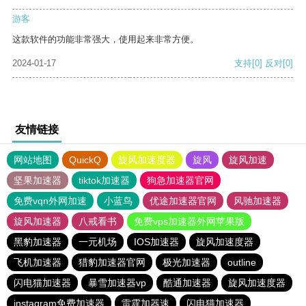
游客
这款软件的功能非常强大，使用起来非常方便。
2024-01-17
支持
[0]
反对
[0]
友情链接
网站地图
QuickQ
旋风加速度器
旋风
旋风加速
坚果加速器
tiktok加速器
狗急加速器官网
免费vqn外网加速
小蓝鸟
优途加速器官网
风驰加速器
旋风加速器
八戒看书
免费vps加速器外网苹果版
黑豹加速器
一元机场
IOS加速器
旋风加速度器
飞机加速器
猎豹加速器官网
极光加速器
outline
闪电猫加速器
暴雪加速器vp
酷通加速器
旋风加速度器
instagram免费加速器
雷霆加器速
闪电猫加速器