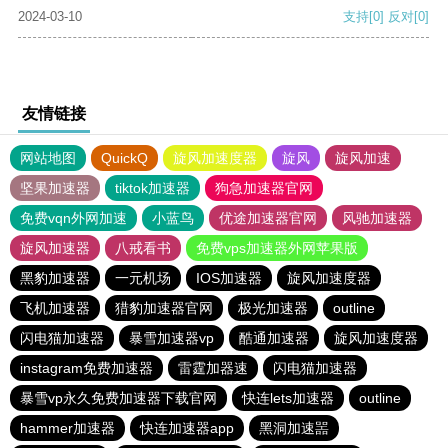
2024-03-10
支持
[0]
反对
[0]
友情链接
网站地图
QuickQ
旋风加速度器
旋风
旋风加速
坚果加速器
tiktok加速器
狗急加速器官网
免费vqn外网加速
小蓝鸟
优途加速器官网
风驰加速器
旋风加速器
八戒看书
免费vps加速器外网苹果版
黑豹加速器
一元机场
IOS加速器
旋风加速度器
飞机加速器
猎豹加速器官网
极光加速器
outline
闪电猫加速器
暴雪加速器vp
酷通加速器
旋风加速度器
instagram免费加速器
雷霆加器速
闪电猫加速器
暴雪vp永久免费加速器下载官网
快连lets加速器
outline
hammer加速器
快连加速器app
黑洞加速噐