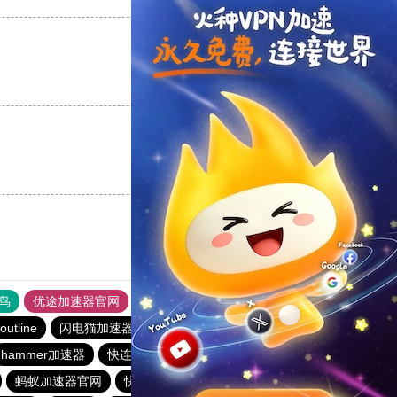
支持
[0]
反对
[0]
支持
[0]
反对
[0]
鸟
优途加速器官网
风驰加速器
旋风加速器
八戒看书
outline
闪电猫加速器
暴雪加速器vp
酷通加速器
hammer加速器
快连加速器app
黑洞加速噐
vqn加速外网
蚂蚁加速器官网
快连vp加速器
雷霆加速免费永久