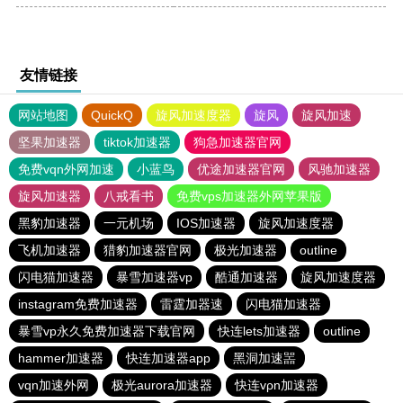
友情链接
网站地图
QuickQ
旋风加速度器
旋风
旋风加速
坚果加速器
tiktok加速器
狗急加速器官网
免费vqn外网加速
小蓝鸟
优途加速器官网
风驰加速器
旋风加速器
八戒看书
免费vps加速器外网苹果版
黑豹加速器
一元机场
IOS加速器
旋风加速度器
飞机加速器
猎豹加速器官网
极光加速器
outline
闪电猫加速器
暴雪加速器vp
酷通加速器
旋风加速度器
instagram免费加速器
雷霆加器速
闪电猫加速器
暴雪vp永久免费加速器下载官网
快连lets加速器
outline
hammer加速器
快连加速器app
黑洞加速噐
vqn加速外网
极光aurora加速器
快连vρn加速器