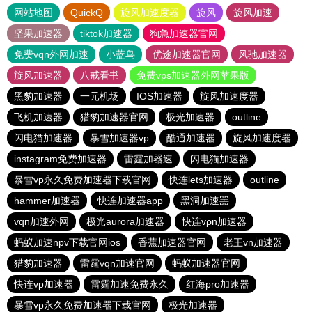
网站地图
QuickQ
旋风加速度器
旋风
旋风加速
坚果加速器
tiktok加速器
狗急加速器官网
免费vqn外网加速
小蓝鸟
优途加速器官网
风驰加速器
旋风加速器
八戒看书
免费vps加速器外网苹果版
黑豹加速器
一元机场
IOS加速器
旋风加速度器
飞机加速器
猎豹加速器官网
极光加速器
outline
闪电猫加速器
暴雪加速器vp
酷通加速器
旋风加速度器
instagram免费加速器
雷霆加器速
闪电猫加速器
暴雪vp永久免费加速器下载官网
快连lets加速器
outline
hammer加速器
快连加速器app
黑洞加速噐
vqn加速外网
极光aurora加速器
快连vρn加速器
蚂蚁加速npv下载官网ios
香蕉加速器官网
老王vn加速器
猎豹加速器
雷霆vqn加速官网
蚂蚁加速器官网
快连vp加速器
雷霆加速免费永久
红海pro加速器
暴雪vp永久免费加速器下载官网
极光加速器