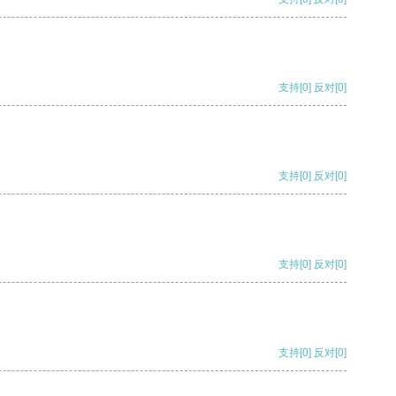
支持
[0]
反对
[0]
支持
[0]
反对
[0]
支持
[0]
反对
[0]
支持
[0]
反对
[0]