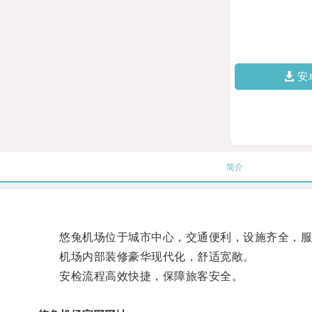
安
简介
悠兔机场位于城市中心，交通便利，设施齐全，服
机场内部装修豪华现代化，舒适宽敞。
安检流程高效快捷，保障旅客安全。