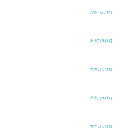
支持
[0]
反对
[0]
支持
[0]
反对
[0]
支持
[0]
反对
[0]
支持
[0]
反对
[0]
支持
[0]
反对
[0]