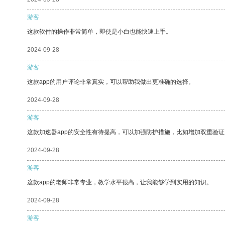
游客
这款软件的操作非常简单，即使是小白也能快速上手。
2024-09-28
游客
这款app的用户评论非常真实，可以帮助我做出更准确的选择。
2024-09-28
游客
这款加速器app的安全性有待提高，可以加强防护措施，比如增加双重验证
2024-09-28
游客
这款app的老师非常专业，教学水平很高，让我能够学到实用的知识。
2024-09-28
游客