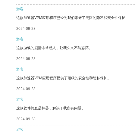
游客
这款加速器VPM应用程序已经为我们带来了无限的隐私和安全性保护。
2024-09-28
游客
这款游戏的剧情非常感人，让我久久不能忘怀。
2024-09-28
游客
这款加速器VPM应用程序提供了顶级的安全性和隐私保护。
2024-09-28
游客
这款软件简直是神器，解决了我所有问题。
2024-09-28
游客