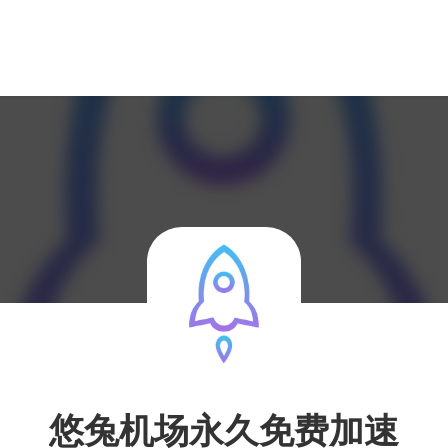
悠兔机场永久免费加速