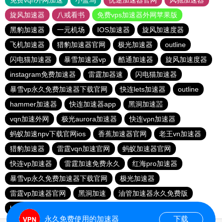
免费vqn外网加速
小蓝鸟
优途加速器官网
风驰加速器
旋风加速器
八戒看书
免费vps加速器外网苹果版
黑豹加速器
一元机场
IOS加速器
旋风加速度器
飞机加速器
猎豹加速器官网
极光加速器
outline
闪电猫加速器
暴雪加速器vp
酷通加速器
旋风加速度器
instagram免费加速器
雷霆加器速
闪电猫加速器
暴雪vp永久免费加速器下载官网
快连lets加速器
outline
hammer加速器
快连加速器app
黑洞加速噐
vqn加速外网
极光aurora加速器
快连vρn加速器
蚂蚁加速npv下载官网ios
香蕉加速器官网
老王vn加速器
猎豹加速器
雷霆vqn加速官网
蚂蚁加速器官网
快连vp加速器
雷霆加速免费永久
红海pro加速器
暴雪vp永久免费加速器下载官网
极光加速器
雷霆vp加速器官网
黑洞加速
油管加速器永久免费版
hammer加速器
outline
免费vqn加速
极光加速器
永久免费使用的加速器
下载